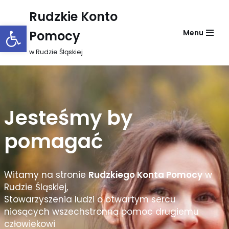
Rudzkie Konto
Otwórz pasek narzędzi
Przejdź
Pomocy
Menu
do
treści
w Rudzie Śląskiej
Jesteśmy by
pomagać
Witamy na stronie
Rudzkiego Konta Pomocy
w
Rudzie Śląskiej,
Stowarzyszenia ludzi o otwartym sercu
niosących wszechstronną pomoc drugiemu
człowiekowi